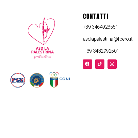
CONTATTI
+39 3464923551
asdlapalestrina@libero.it
+39 3482992501