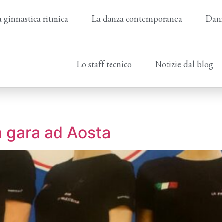
 ginnastica ritmica
La danza contemporanea
Danz
Lo staff tecnico
Notizie dal blog
n gara ad Aosta