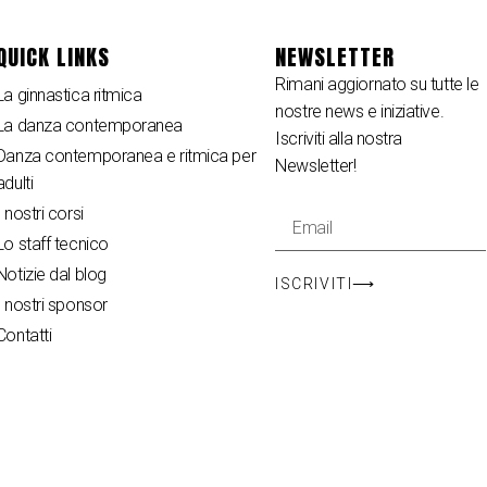
QUICK LINKS
NEWSLETTER
Rimani aggiornato su tutte le
La ginnastica ritmica
nostre news e iniziative.
La danza contemporanea
Iscriviti alla nostra
Danza contemporanea e ritmica per
Newsletter!
adulti
I nostri corsi
Lo staff tecnico
Notizie dal blog
ISCRIVITI⟶
I nostri sponsor
Contatti