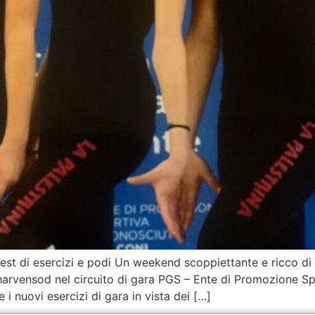
est di esercizi e podi Un weekend scoppiettante e ricco di s
Charvensod nel circuito di gara PGS – Ente di Promozione Sp
e i nuovi esercizi di gara in vista dei […]