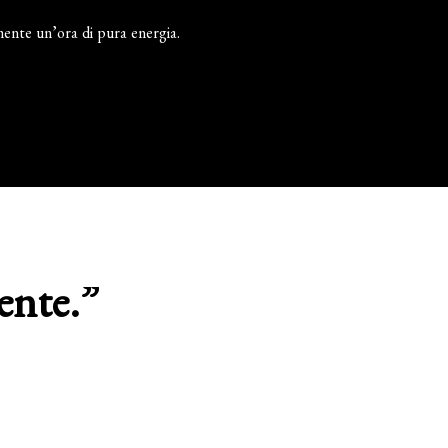
mente un’ora di pura energia.
ente.”