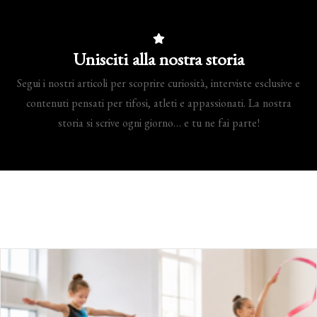
Unisciti alla nostra storia
Segui i nostri articoli per scoprire curiosità, interviste esclusive e
contenuti pensati per tifosi, atleti e appassionati. La nostra
storia si scrive ogni giorno… e tu ne fai parte!