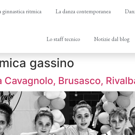
 ginnastica ritmica
La danza contemporanea
Danz
Lo staff tecnico
Notizie dal blog
tmica gassino
a Cavagnolo, Brusasco, Rivalb