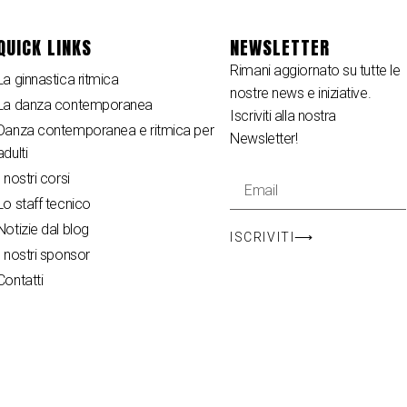
QUICK LINKS
NEWSLETTER
Rimani aggiornato su tutte le
La ginnastica ritmica
nostre news e iniziative.
La danza contemporanea
Iscriviti alla nostra
Danza contemporanea e ritmica per
Newsletter!
adulti
I nostri corsi
Lo staff tecnico
Notizie dal blog
ISCRIVITI⟶
I nostri sponsor
Contatti