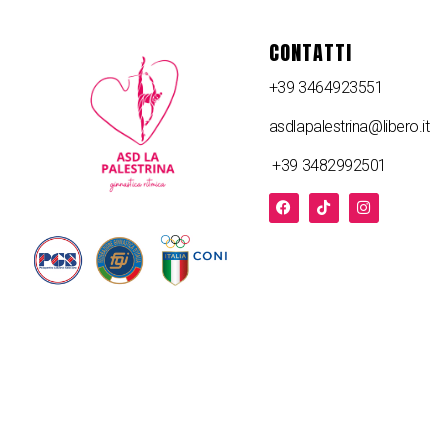
CONTATTI
+39 3464923551
asdlapalestrina@libero.it
+39 3482992501