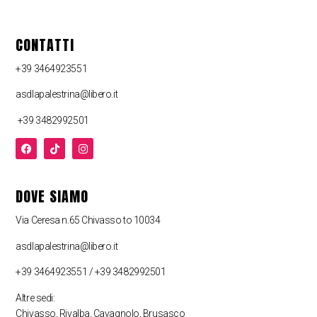
CONTATTI
+39 3464923551
asdlapalestrina@libero.it
+39 3482992501
DOVE SIAMO
Via Ceresa n.65 Chivasso to 10034
asdlapalestrina@libero.it
+39 3464923551 / +39 3482992501
Altre sedi:
Chivasso, Rivalba, Cavagnolo, Brusasco