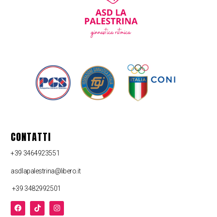
CONTATTI
+39 3464923551
asdlapalestrina@libero.it
+39 3482992501