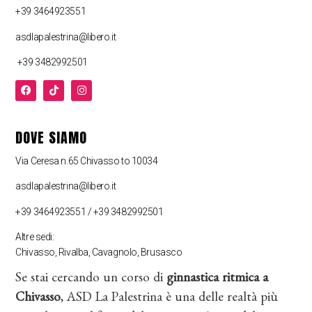
+39 3464923551
asdlapalestrina@libero.it
+39 3482992501
DOVE SIAMO
Via Ceresa n.65 Chivasso to 10034
asdlapalestrina@libero.it
+39 3464923551 / +39 3482992501
Altre sedi:
Chivasso, Rivalba, Cavagnolo, Brusasco
Se stai cercando un corso di
ginnastica ritmica a
Chivasso
, ASD La Palestrina è una delle realtà più