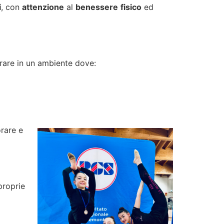
i
, con
attenzione
al
benessere
fisico
ed
trare in un ambiente dove:
orare e
proprie