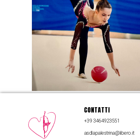
CONTATTI
+39 3464923551
asdlapalestrina@libero.it