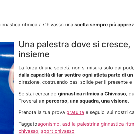
innastica ritmica a Chivasso una
scelta sempre più apprez
Una palestra dove si cresce,
insieme
La forza di una società non si misura solo dai podi
dalla capacità di far sentire ogni atleta parte di u
direzione, costruendo basi solide per il presente e 
Se stai cercando
ginnastica ritmica a Chivasso
, q
Troverai
un percorso, una squadra, una visione
.
Prenota la tua prova
gratuita
e seguici sui nostri ca
Taggato
agonismo
,
asd la palestrina ginnastica rit
chivasso
,
sport chivasso