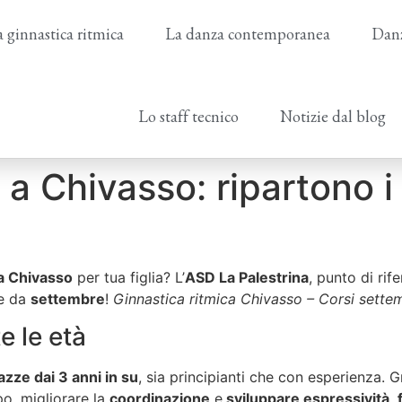
 ginnastica ritmica
La danza contemporanea
Danz
Lo staff tecnico
Notizie dal blog
 a Chivasso: ripartono i
 a Chivasso
per tua figlia? L’
ASD La Palestrina
, punto di rif
re da
settembre
!
Ginnastica ritmica Chivasso – Corsi sette
e le età
zze dai 3 anni in su
, sia principianti che con esperienza. 
po, migliorare la
coordinazione
e
sviluppare espressività
,