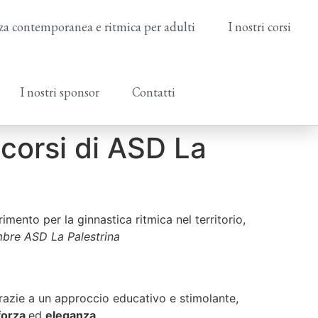
a contemporanea e ritmica per adulti
I nostri corsi
I nostri sponsor
Contatti
 corsi di ASD La
erimento per la ginnastica ritmica nel territorio,
mbre ASD La Palestrina
Grazie a un approccio educativo e stimolante,
forza
ed
eleganza
.