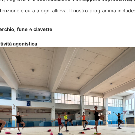
tenzione e cura a ogni allieva. Il nostro programma include:
erchio
,
fune
e
clavette
tività agonistica