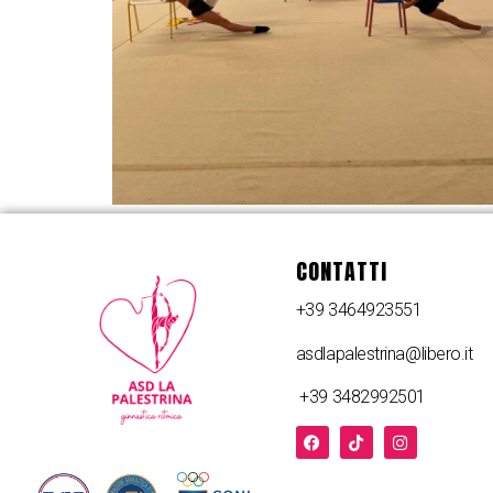
CONTATTI
+39 3464923551
asdlapalestrina@libero.it
+39 3482992501