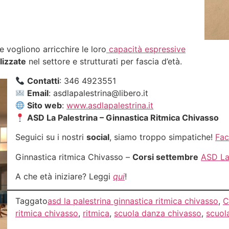
 vogliono arricchire le loro
capacità espressive
lizzate
nel settore e strutturati per fascia d’età.
Contatti
: 346 4923551
Email
: asdlapalestrina@libero.it
Sito web
:
www.asdlapalestrina.it
ASD La Palestrina – Ginnastica Ritmica Chivasso
Seguici su i nostri
social
, siamo troppo simpatiche!
Fa
Ginnastica ritmica Chivasso –
Corsi settembre
ASD La
A che età iniziare? Leggi
qui
!
Taggato
asd la palestrina ginnastica ritmica chivasso
,
C
ritmica chivasso
,
ritmica
,
scuola danza chivasso
,
scuol