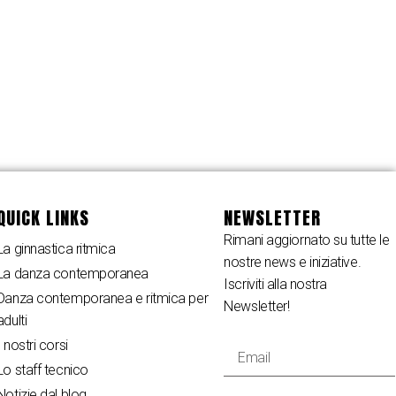
QUICK LINKS
NEWSLETTER
Rimani aggiornato su tutte le
La ginnastica ritmica
nostre news e iniziative.
La danza contemporanea
Iscriviti alla nostra
Danza contemporanea e ritmica per
Newsletter!
adulti
I nostri corsi
Lo staff tecnico
Notizie dal blog