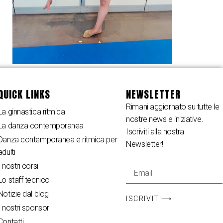
QUICK LINKS
NEWSLETTER
Rimani aggiornato su tutte le
La ginnastica ritmica
nostre news e iniziative.
La danza contemporanea
Iscriviti alla nostra
Danza contemporanea e ritmica per
Newsletter!
adulti
I nostri corsi
Lo staff tecnico
Notizie dal blog
ISCRIVITI⟶
I nostri sponsor
Contatti