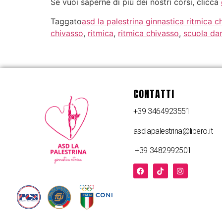
Se vuoi saperne di più dei nostri corsi, clicca
Taggato
asd la palestrina ginnastica ritmica c
chivasso
,
ritmica
,
ritmica chivasso
,
scuola da
CONTATTI
+39 3464923551
asdlapalestrina@libero.it
+39 3482992501