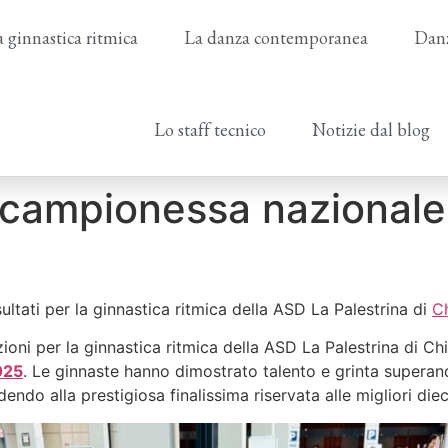
 ginnastica ritmica
La danza contemporanea
Danz
Lo staff tecnico
Notizie dal blog
 campionessa nazionale
ltati per la ginnastica ritmica della ASD La Palestrina di
C
ioni per la ginnastica ritmica della ASD La Palestrina di Ch
025
. Le ginnaste hanno dimostrato talento e grinta superando
dendo alla prestigiosa finalissima riservata alle migliori die