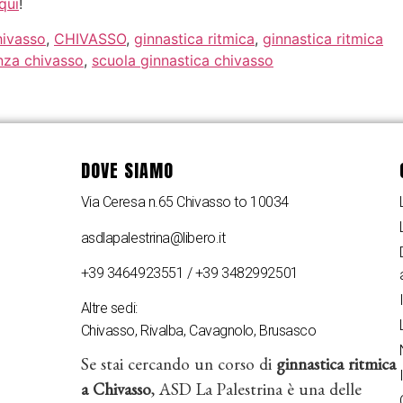
qui
!
hivasso
,
CHIVASSO
,
ginnastica ritmica
,
ginnastica ritmica
nza chivasso
,
scuola ginnastica chivasso
DOVE SIAMO
Via Ceresa n.65 Chivasso to 10034
asdlapalestrina@libero.it
+39 3464923551 / +39 3482992501
Altre sedi:
Chivasso, Rivalba, Cavagnolo, Brusasco
Se stai cercando un corso di
ginnastica ritmica
a Chivasso
, ASD La Palestrina è una delle